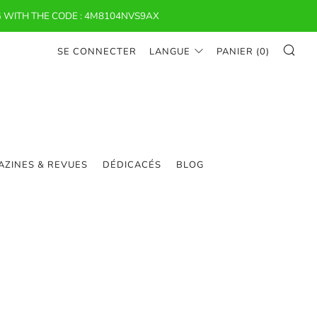
 WITH THE CODE : 4M8104NVS9AX
RE
SE CONNECTER
LANGUE
PANIER (
0
)
ZINES & REVUES
DÉDICACÉS
BLOG