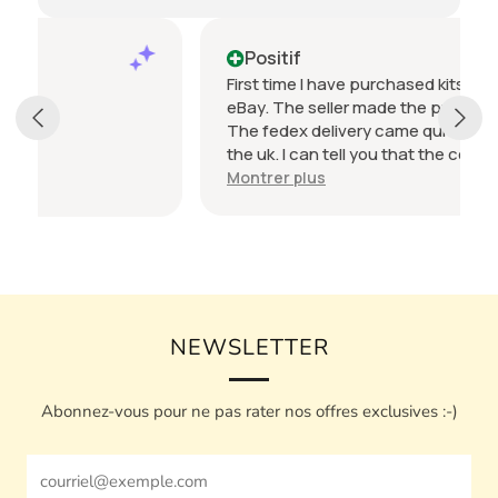
Positif
First time I have purchased kits from abroad via
eBay. The seller made the process a dream!!
The fedex delivery came quicker than most in
the uk. I can tell you that the communication
from the seller was the best I have ever had
Montrer plus
and was in a different language!! The
packaging was epic! A real attention to detail
and consideration that is second to none. I had
been looking for one of these kits for two years
so needless to say I am a very happy boy.
Highly highly recommend seller. Num 1 thank's
NEWSLETTER
Abonnez-vous pour ne pas rater nos offres exclusives :-)
Email