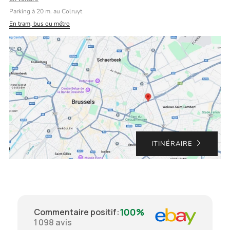
Parking à 20 m. au Colruyt
En tram, bus ou métro
ITINÉRAIRE
100%
Commentaire positif
:
1 098
avis