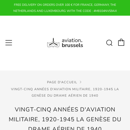
FREE DELIVERY ON ORDERS OVER 100 € FOR FRANCE, GERMANY, THE
NETHERLANDS AND LUXEMBOURG WITH THE CODE : 4M8104NVS9AX
P
Rech
Menu
PAGE D'ACCUEIL
VINGT-CINQ ANNÉES D'AVIATION MILITAIRE, 1920-1945 LA
GENÈSE DU DRAME AÉRIEN DE 1940
VINGT-CINQ ANNÉES D'AVIATION
MILITAIRE, 1920-1945 LA GENÈSE DU
DRAME AÉRIEN DE 1940