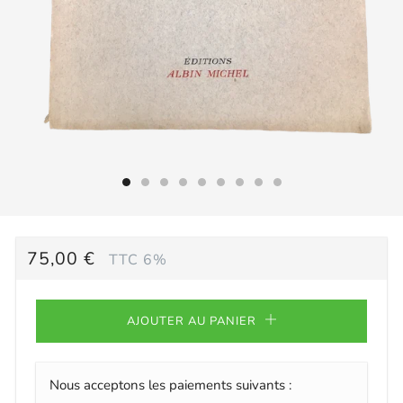
PRIX
75,00 €
TTC 6%
RÉGULIER
AJOUTER AU PANIER
Nous acceptons les paiements suivants :