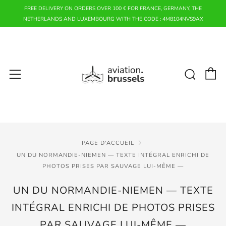
FREE DELIVERY ON ORDERS OVER 100 € FOR FRANCE, GERMANY, THE
NETHERLANDS AND LUXEMBOURG WITH THE CODE : 4M8104NVS9AX
P
Rech
Menu
PAGE D'ACCUEIL
UN DU NORMANDIE-NIEMEN — TEXTE INTÉGRAL ENRICHI DE
PHOTOS PRISES PAR SAUVAGE LUI-MÊME —
UN DU NORMANDIE-NIEMEN — TEXTE
INTÉGRAL ENRICHI DE PHOTOS PRISES
PAR SAUVAGE LUI-MÊME —