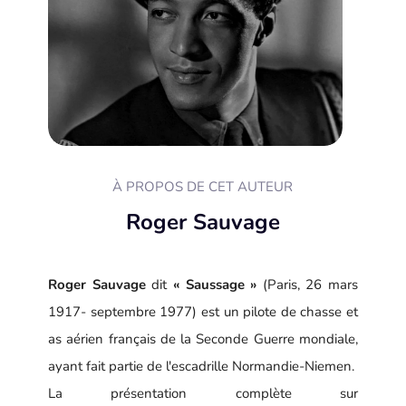
À PROPOS DE CET AUTEUR
Roger Sauvage
Roger Sauvage
dit
« Saussage »
(
Paris
,
26
mars
1917
-
septembre
1977
) est un
pilote de chasse
et
as aérien français
de la
Seconde Guerre mondiale
,
ayant fait partie de l'
escadrille Normandie-Niemen
.
La présentation complète sur