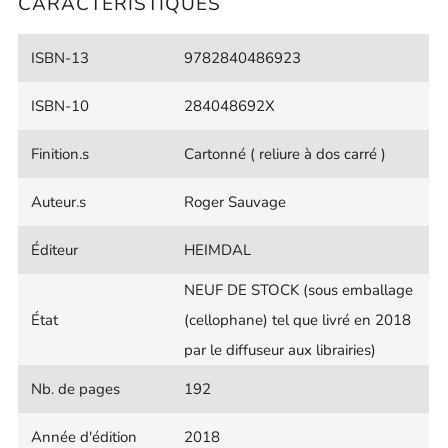
CARACTÉRISTIQUES
ISBN-13
9782840486923
ISBN-10
284048692X
Finition.s
Cartonné ( reliure à dos carré )
Auteur.s
Roger Sauvage
Éditeur
HEIMDAL
NEUF DE STOCK (sous emballage
État
(cellophane) tel que livré en 2018
par le diffuseur aux librairies)
Nb. de pages
192
Année d'édition
2018