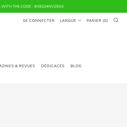
 WITH THE CODE : 4M8104NVS9AX
RE
SE CONNECTER
LANGUE
PANIER (
0
)
ZINES & REVUES
DÉDICACÉS
BLOG