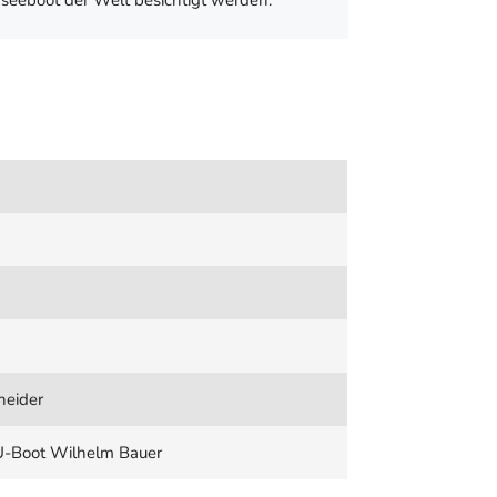
seeboot der Welt besichtigt werden.
neider
-Boot Wilhelm Bauer