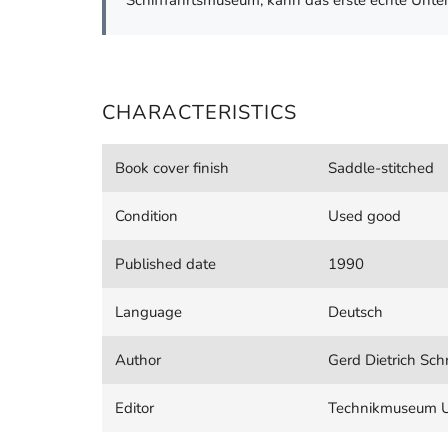
Schifffahrtsmuseum, kann das erste echte Unter
CHARACTERISTICS
Book cover finish
Saddle-stitched
Condition
Used good
Published date
1990
Language
Deutsch
Author
Gerd Dietrich Sch
Editor
Technikmuseum U