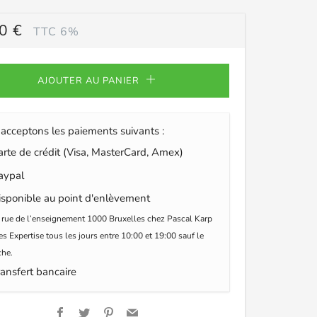
0 €
TTC 6%
ULIER
AJOUTER AU PANIER
acceptons les paiements suivants :
te de crédit (Visa, MasterCard, Amex)
ypal
sponible au point d'enlèvement
 rue de l’enseignement 1000 Bruxelles chez Pascal Karp
s Expertise tous les jours entre 10:00 et 19:00 sauf le
he.
ansfert bancaire
Facebook
Twitter
Pinterest
Email