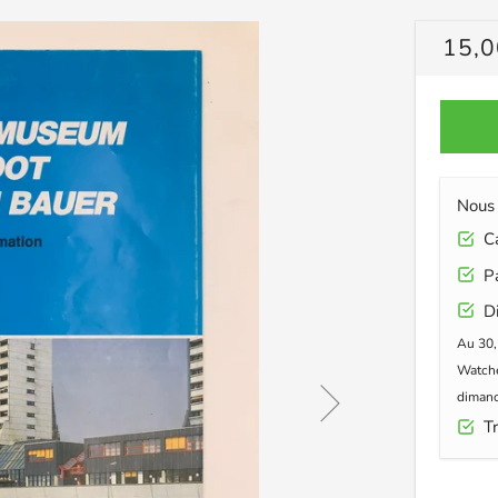
PRIX
15,0
RÉG
Nous 
Car
Pa
Di
Au 30,
Watche
dimanc
Tr