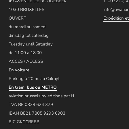
49 AVENUE DE ROODEBEEK
T. 0032 (0) 
1030 BRUXELLES
info@aviation
OUVERT
Expédition et 
du mardi au samedi
dinsdag tot zaterdag
Tuesday until Saturday
de 11:00 à 18:00
ACCÈS / ACCESS
En voiture
Parking à 20 m. au Colruyt
En tram, bus ou METRO
aviation.brussels by éditions pat.H
TVA BE 0828 624 379
IBAN BE21 7805 9293 0903
BIC GKCCBEBB