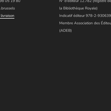
498 05 19 80
N° d'éditeur 12.782 (registre d
.brussels
la Bibliothèque Royale)
livraison
Indicatif éditeur 978-2-930639
Membre Association des Éditeu
(ADEB)