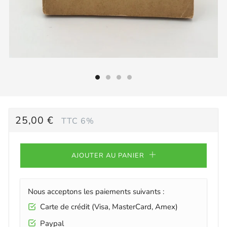
PRIX
25,00 €
TTC 6%
RÉGULIER
AJOUTER AU PANIER
Nous acceptons les paiements suivants :
Carte de crédit (Visa, MasterCard, Amex)
Paypal