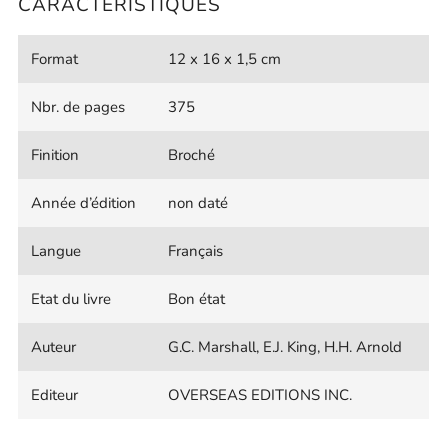
CARACTÉRISTIQUES
Format
12 x 16 x 1,5 cm
Nbr. de pages
375
Finition
Broché
Année d’édition
non daté
Langue
Français
Etat du livre
Bon état
Auteur
G.C. Marshall, E.J. King, H.H. Arnold
Editeur
OVERSEAS EDITIONS INC.