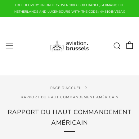
FREE DELIVERY ON ORDERS OVER 100 € FOR FRANCE, GERMANY, THE
NETHERLANDS AND LUXEMBOURG WITH THE CODE : 4M8104NVS9AX
P
Rech
Menu
PAGE D'ACCUEIL
RAPPORT DU HAUT COMMANDEMENT AMÉRICAIN
RAPPORT DU HAUT COMMANDEMENT
AMÉRICAIN