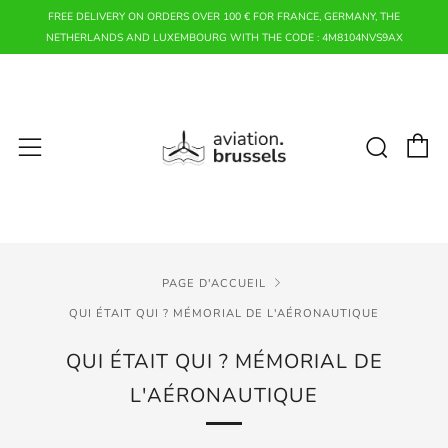
FREE DELIVERY ON ORDERS OVER 100 € FOR FRANCE, GERMANY, THE
NETHERLANDS AND LUXEMBOURG WITH THE CODE : 4M8104NVS9AX
P
Rech
Menu
PAGE D'ACCUEIL
QUI ÉTAIT QUI ? MÉMORIAL DE L'AÉRONAUTIQUE
QUI ÉTAIT QUI ? MÉMORIAL DE
L'AÉRONAUTIQUE