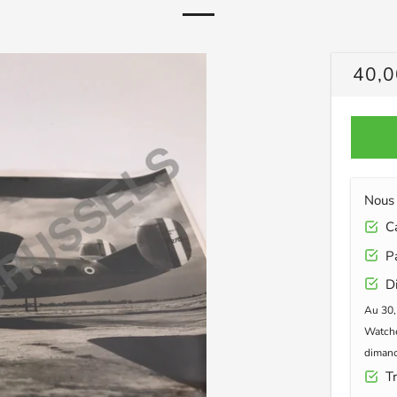
PRIX
40,0
RÉG
Nous 
Car
Pa
Di
Au 30,
Watche
dimanc
Tr