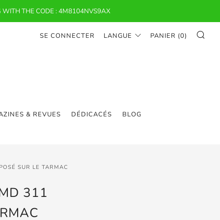
 WITH THE CODE : 4M8104NVS9AX
RE
SE CONNECTER
LANGUE
PANIER (
0
)
ZINES & REVUES
DÉDICACÉS
BLOG
, POSÉ SUR LE TARMAC
 MD 311
TARMAC