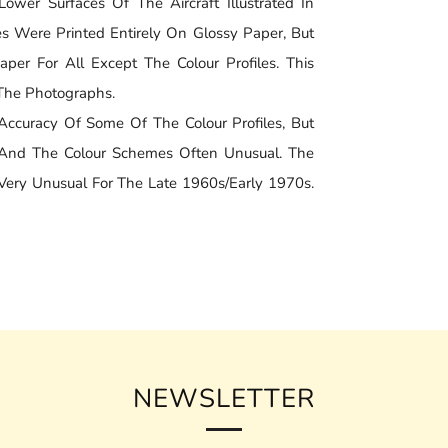
er Surfaces Of The Aircraft Illustrated In
les Were Printed Entirely On Glossy Paper, But
per For All Except The Colour Profiles. This
The Photographs.
curacy Of Some Of The Colour Profiles, But
e And The Colour Schemes Often Unusual. The
Very Unusual For The Late 1960s/Early 1970s.
NEWSLETTER