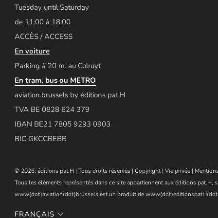
Tuesday until Saturday
de 11:00 à 18:00
ACCÈS / ACCESS
En voiture
Parking à 20 m. au Colruyt
En tram, bus ou METRO
aviation.brussels by éditions pat.H
TVA BE 0828 624 379
IBAN BE21 7805 9293 0903
BIC GKCCBEBB
© 2026, éditions pat.H | Tous droits réservés |
Copyright
|
Vie privée
|
Mentions
Tous les éléments représentés dans ce site appartiennent aux éditions pat.H, s
www(dot)aviation(dot)brussels est un produit de www(dot)editionspatH(dot
FRANÇAIS