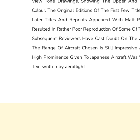
View Tone Drawings, Showing The Upper And Low
Colour. The Original Editions Of The First Few Tit
Later Titles And Reprints Appeared With Matt Pa
Resulted In Rather Poor Reproduction Of Some Of 
Subsequent Reviewers Have Cast Doubt On The Ac
The Range Of Aircraft Chosen Is Still Impressiv
High Prominence Given To Japanese Aircraft Was 
Text written by aeroflight