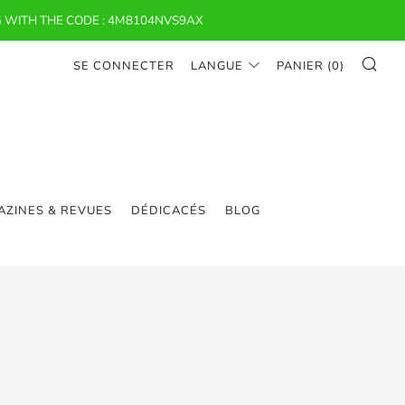
 WITH THE CODE : 4M8104NVS9AX
RE
SE CONNECTER
LANGUE
PANIER (
0
)
ZINES & REVUES
DÉDICACÉS
BLOG