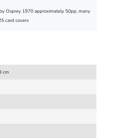
d by Osprey 1970 approximately 50pp, many
25 card covers
,3 cm