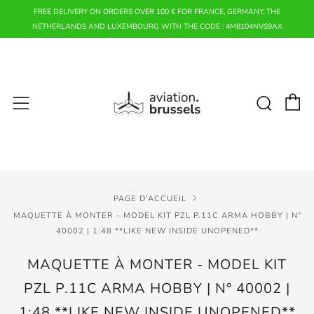
FREE DELIVERY ON ORDERS OVER 100 € FOR FRANCE, GERMANY, THE
NETHERLANDS AND LUXEMBOURG WITH THE CODE : 4M8104NVS9AX
P
Rech
Menu
PAGE D'ACCUEIL
MAQUETTE À MONTER - MODEL KIT PZL P.11C ARMA HOBBY | N°
40002 | 1:48 **LIKE NEW INSIDE UNOPENED**
MAQUETTE À MONTER - MODEL KIT
PZL P.11C ARMA HOBBY | N° 40002 |
1:48 **LIKE NEW INSIDE UNOPENED**