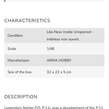
CHARACTERISTICS
Like New Inside Unopened -
Condition
Intérieur non ouvert
Scale
1/48
Manufacturer
ARMA HOBBY
Size of the box
32 x 22 x 5 cm
DESCRIPTION
Legendary fighter PZL P.11c was a development of the P.11