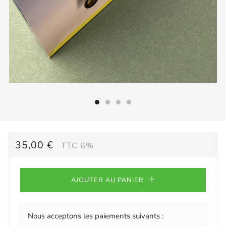
PRIX
35,00 €
TTC 6%
RÉGULIER
AJOUTER AU PANIER
Nous acceptons les paiements suivants :