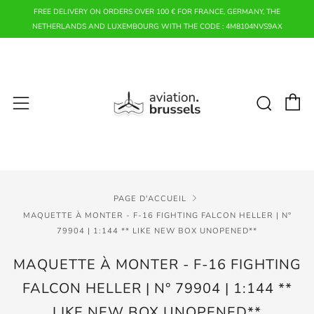
FREE DELIVERY ON ORDERS OVER 100 € FOR FRANCE, GERMANY, THE
NETHERLANDS AND LUXEMBOURG WITH THE CODE : 4M8104NVS9AX
P
Rech
Menu
PAGE D'ACCUEIL
MAQUETTE À MONTER - F-16 FIGHTING FALCON HELLER | N°
79904 | 1:144 ** LIKE NEW BOX UNOPENED**
MAQUETTE À MONTER - F-16 FIGHTING
FALCON HELLER | N° 79904 | 1:144 **
LIKE NEW BOX UNOPENED**