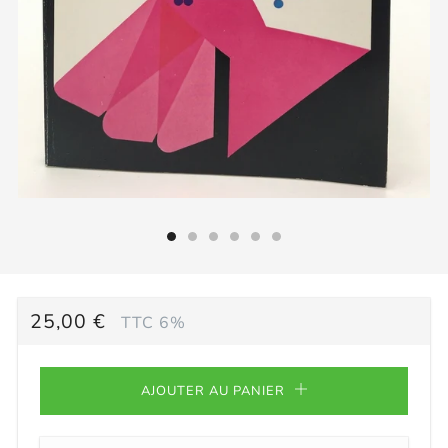
PRIX
25,00 €
TTC 6%
RÉGULIER
AJOUTER AU PANIER