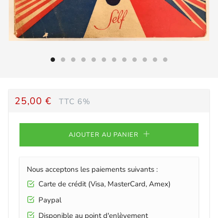
PRIX
25,00 €
TTC 6%
RÉGULIER
AJOUTER AU PANIER
Nous acceptons les paiements suivants :
Carte de crédit (Visa, MasterCard, Amex)
Paypal
Disponible au point d'enlèvement