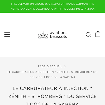
FREE DELIVERY ON ORDERS OVER 100 € FOR FRANCE, GERMANY, THE
NETHERLANDS AND LUXEMBOURG WITH THE CODE : 4M8104NVS9AX
P
Rech
Menu
PAGE D'ACCUEIL
LE CARBURATEUR À INJECTION " ZÉNITH - STROMBERG " DU
SERVICE T.DOC DE LA SABENA
LE CARBURATEUR À INJECTION "
ZÉNITH - STROMBERG " DU SERVICE
T.DOC DE LA SABENA