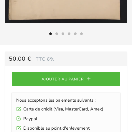
PRIX
50,00 €
TTC 6%
RÉGULIER
AJOUTER AU PANIER
Nous acceptons les paiements suivants :
Carte de crédit (Visa, MasterCard, Amex)
Paypal
Disponible au point d'enlèvement