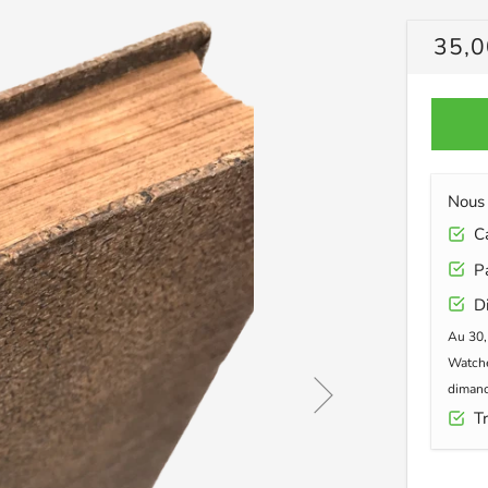
PRIX
35,0
RÉG
Nous 
Car
Pa
Di
Au 30,
Watche
dimanc
Tr