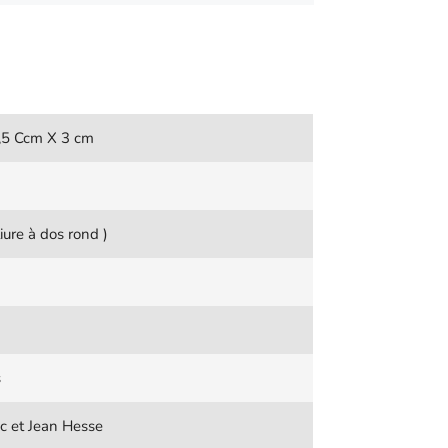
,5 Ccm X 3 cm
iure à dos rond )
s
 et Jean Hesse