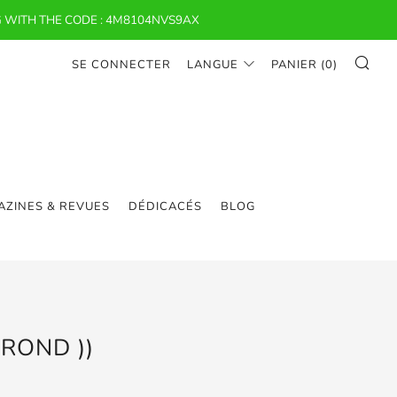
 WITH THE CODE : 4M8104NVS9AX
RE
SE CONNECTER
LANGUE
PANIER (
0
)
ZINES & REVUES
DÉDICACÉS
BLOG
 ROND ))