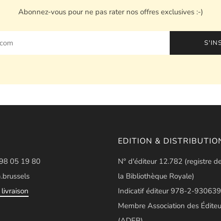
Abonnez-vous pour ne pas rater nos offres exclusives :-)
S'IN
EDITION & DISTRIBUTIO
498 05 19 80
N° d'éditeur 12.782 (registre d
.brussels
la Bibliothèque Royale)
livraison
Indicatif éditeur 978-2-930639
Membre Association des Éditeu
(ADEB)