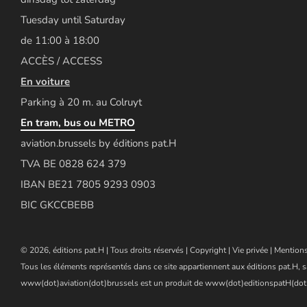
Tuesday until Saturday
de 11:00 à 18:00
ACCÈS / ACCESS
En voiture
Parking à 20 m. au Colruyt
En tram, bus ou METRO
aviation.brussels by éditions pat.H
TVA BE 0828 624 379
IBAN BE21 7805 9293 0903
BIC GKCCBEBB
© 2026, éditions pat.H | Tous droits réservés |
Copyright
|
Vie privée
|
Mentions
Tous les éléments représentés dans ce site appartiennent aux éditions pat.H, s
www(dot)aviation(dot)brussels est un produit de www(dot)editionspatH(dot