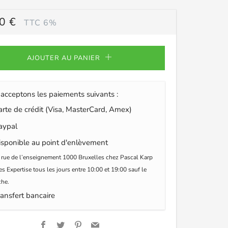
0 €
TTC 6%
ULIER
AJOUTER AU PANIER
acceptons les paiements suivants :
te de crédit (Visa, MasterCard, Amex)
ypal
sponible au point d'enlèvement
 rue de l’enseignement 1000 Bruxelles chez Pascal Karp
s Expertise tous les jours entre 10:00 et 19:00 sauf le
he.
ansfert bancaire
Facebook
Twitter
Pinterest
Email