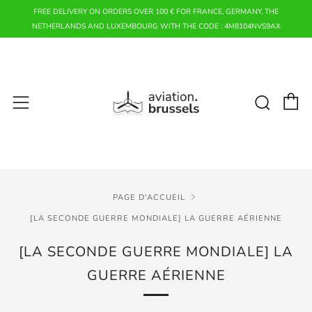
FREE DELIVERY ON ORDERS OVER 100 € FOR FRANCE, GERMANY, THE
NETHERLANDS AND LUXEMBOURG WITH THE CODE : 4M8104NVS9AX
P
Rech
Menu
PAGE D'ACCUEIL
[LA SECONDE GUERRE MONDIALE] LA GUERRE AÉRIENNE
[LA SECONDE GUERRE MONDIALE] LA
GUERRE AÉRIENNE