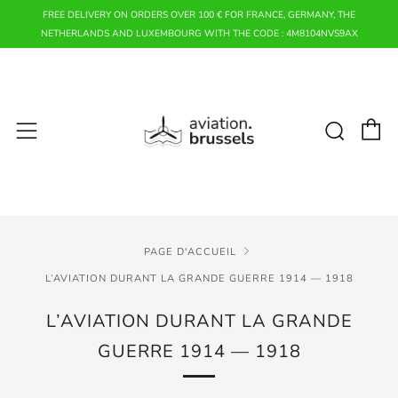
FREE DELIVERY ON ORDERS OVER 100 € FOR FRANCE, GERMANY, THE
NETHERLANDS AND LUXEMBOURG WITH THE CODE : 4M8104NVS9AX
P
Rech
Menu
PAGE D'ACCUEIL
L’AVIATION DURANT LA GRANDE GUERRE 1914 — 1918
L’AVIATION DURANT LA GRANDE
GUERRE 1914 — 1918