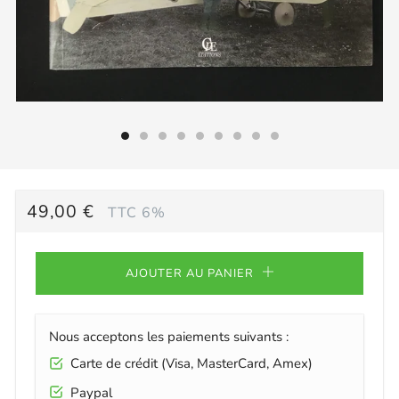
PRIX
49,00 €
TTC 6%
RÉGULIER
AJOUTER AU PANIER
Nous acceptons les paiements suivants :
Carte de crédit (Visa, MasterCard, Amex)
Paypal