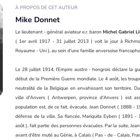
À PROPOS DE CET AUTEUR
Mike Donnet
Le lieutenant - général aviateur e.r. baron
Michel Gabriel L
( 1er avril 1917 - 31 juillet 2013 ) voit le jour à Rich
Royaume - Uni ), au sein d'une famille anversoise francoph
Le 28 juillet 1914, l'Empire austro - hongrois déclare la gu
début de la Première Guerre mondiale. Le 4 août, les troup
neutralité de la Belgique en envahissant son territoire. 
ville d'Anvers ( Antwerpen, province d'Anvers ) est as
population est, de ce fait, évacuée. Jean Donnet ( 1888 - 19
défense de la ville. Sa fiancée, Mariquita Eyben ( 1891 - 
août ), fait partie des personnes évacuées. Par la suite, Jea
avant d'être muté au Génie, à Calais ( Pas - de - Calais, Fra