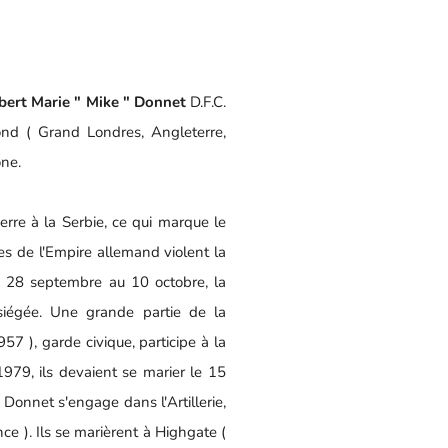
ibert Marie " Mike " Donnet
D.F.C.
mond ( Grand Londres, Angleterre,
one.
erre à la Serbie, ce qui marque le
es de l'Empire allemand violent la
Du 28 septembre au 10 octobre, la
siégée. Une grande partie de la
57 ), garde civique, participe à la
1979, ils devaient se marier le 15
n Donnet s'engage dans l'Artillerie,
nce ). Ils se marièrent à Highgate (