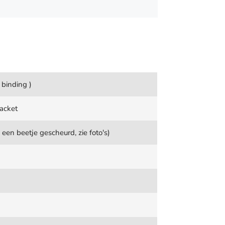
 binding )
acket
en beetje gescheurd, zie foto's)