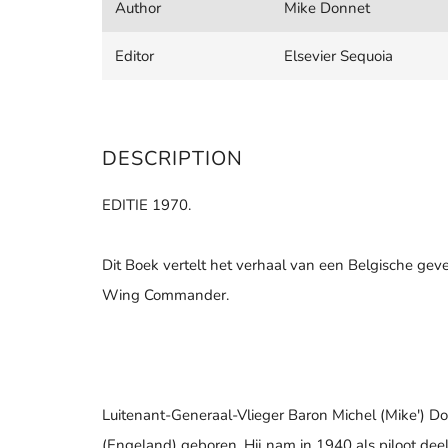
Author
Mike Donnet
Editor
Elsevier Sequoia
DESCRIPTION
EDITIE 1970.
Dit Boek vertelt het verhaal van een Belgische geve
Wing Commander.
Luitenant-Generaal-Vlieger Baron Michel (Mike') D
(Engeland) geboren. Hij nam in 1940 als piloot deel