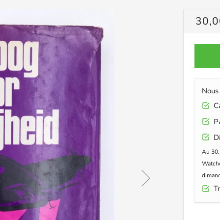
PRIX
30,0
RÉG
Nous 
Car
Pa
Di
Au 30,
Watche
dimanc
Tr