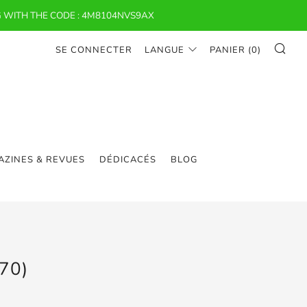
 WITH THE CODE : 4M8104NVS9AX
RE
SE CONNECTER
LANGUE
PANIER (
0
)
ZINES & REVUES
DÉDICACÉS
BLOG
70)