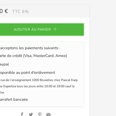
0 €
TTC 6%
ULIER
AJOUTER AU PANIER
acceptons les paiements suivants :
te de crédit (Visa, MasterCard, Amex)
ypal
sponible au point d'enlèvement
 rue de l’enseignement 1000 Bruxelles chez Pascal Karp
s Expertise tous les jours entre 10:00 et 19:00 sauf le
he.
ansfert bancaire
Facebook
Twitter
Pinterest
Email