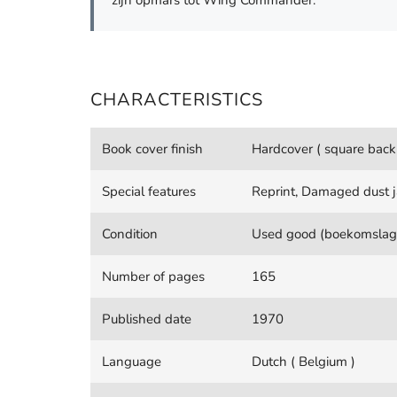
zijn opmars tot Wing Commander.
CHARACTERISTICS
Book cover finish
Hardcover ( square back
Special features
Reprint, Damaged dust j
Condition
Used good (boekomslag e
Number of pages
165
Published date
1970
Language
Dutch ( Belgium )