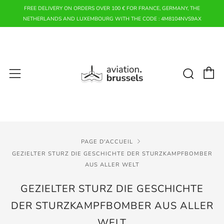
FREE DELIVERY ON ORDERS OVER 100 € FOR FRANCE, GERMANY, THE
NETHERLANDS AND LUXEMBOURG WITH THE CODE : 4M8104NVS9AX
P
Rech
Menu
PAGE D'ACCUEIL
GEZIELTER STURZ DIE GESCHICHTE DER STURZKAMPFBOMBER
AUS ALLER WELT
GEZIELTER STURZ DIE GESCHICHTE
DER STURZKAMPFBOMBER AUS ALLER
WELT