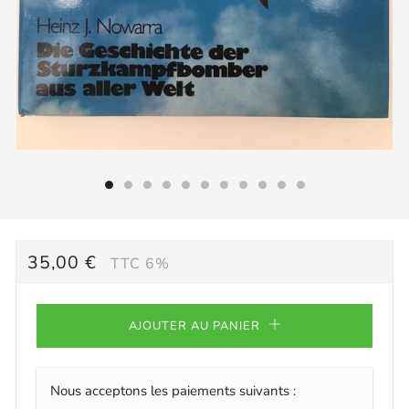
PRIX
35,00 €
TTC 6%
RÉGULIER
AJOUTER AU PANIER
Nous acceptons les paiements suivants :