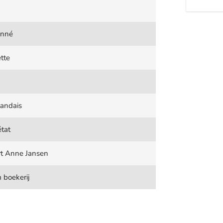
onné
tte
landais
tat
rt Anne Jansen
 boekerij