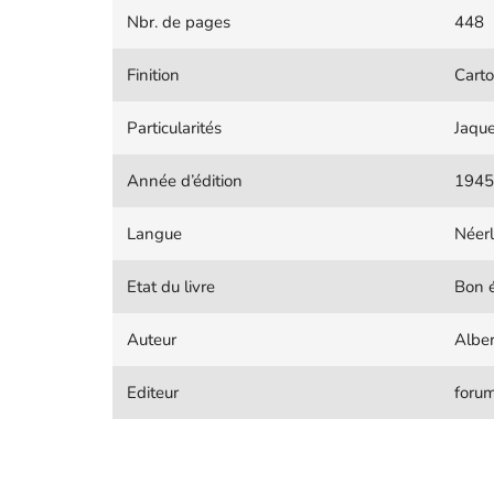
Nbr. de pages
448
Finition
Cart
Particularités
Jaque
Année d’édition
1945
Langue
Néer
Etat du livre
Bon é
Auteur
Albe
Editeur
forum