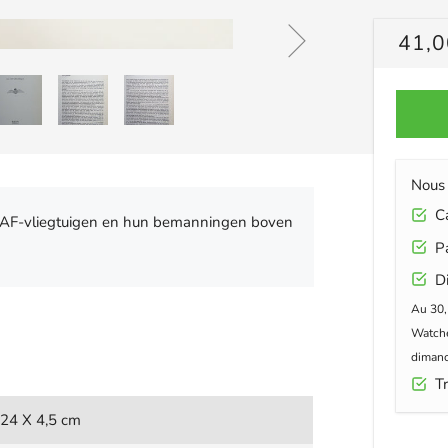
PRIX
41,0
RÉG
Nous 
Car
RAF-vliegtuigen en hun bemanningen boven
Pa
Di
Au 30,
Watche
dimanc
Tr
 24 X 4,5 cm