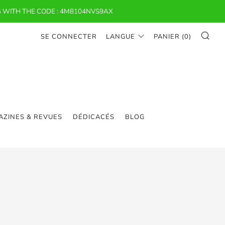
 WITH THE CODE : 4M8104NVS9AX
RE
SE CONNECTER
LANGUE
PANIER (
0
)
ZINES & REVUES
DÉDICACÉS
BLOG