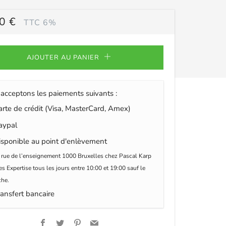
0 €
TTC 6%
ULIER
AJOUTER AU PANIER
acceptons les paiements suivants :
te de crédit (Visa, MasterCard, Amex)
ypal
sponible au point d'enlèvement
 rue de l’enseignement 1000 Bruxelles chez Pascal Karp
s Expertise tous les jours entre 10:00 et 19:00 sauf le
he.
ansfert bancaire
Facebook
Twitter
Pinterest
Email