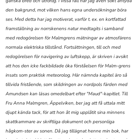
ganska bred och utförlig. I vissa fall har jag även sökt antyda
den bakgrund, mot vilken hans egna undersökningar böra
ses. Med detta har jag motiverat, varför t. ex. en kortfattad
framställning av norrskenens natur medtagits i samband
med redogörelsen för Malmgrens mätningar av atmosfärens
normala elektriska tillstånd. Fortsättningen, till och med
redogörelsen för navigering av luftskepp, är skriven i avsikt
att hos den icke fackbildade öka förståelsen för Malm-grens
insats som praktisk meteorolog. Här nämnda kapitel äro så
tillvida fristående, som skildringen av nordpols färden med
Amundsen kan läsas omedelbart efter "Maud"-kapitlet. Till
Fru Anna Malmgren, Äppelviken, ber jag att få uttala mitt
djupt kända tack, för att hon åt mig upplåtit sina minnens
skattkammare av skriftliga dokument och personliga
hågkom-ster av sonen. Då jag tillägnat henne min bok, har