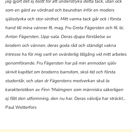
jag gjort det ej blott för att understryka detta tack, utan ock
som en gärd av vördnad och beundran inför en moders
själsstyrka och stor-sinthet. Mitt varma tack går ock i första
hand till mina vänner fil. mag. Fru Greta Fägersten och fil. lic.
Anton Fägersten, Upp-sala. Deras djupa förståelse av
brodern och vännen, deras goda råd och ständigt vakna
intresse ha för mig varit en ovärderlig tillgång vid mitt arbetes
genomförande. Fru Fägersten har på min anmodan själv
skrivit kapitlet om broderns barndom, skol-tid och första
studentår, och utan dr Fägerstens medverkan skul-le
karakteristiken av Finn 'Malmgren som människa säkerligen
ej fått den utformning, den nu har. Deras välvilja har sträckt...
Paul Wetterfors