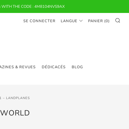
 WITH THE CODE : 4M8104NVS9AX
RE
SE CONNECTER
LANGUE
PANIER (
0
)
ZINES & REVUES
DÉDICACÉS
BLOG
1 – LANDPLANES
T WORLD