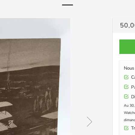
PRIX
50,0
RÉG
Nous 
Car
Pa
Di
Au 30,
Watche
dimanc
Tr