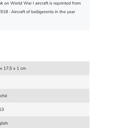
ook on World War I aircraft is reprinted from
18 : Aircraft of belligerents in the year
x 17,5 x 1 cm
oché
63
lish