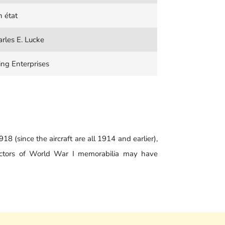
 état
rles E. Lucke
ing Enterprises
 (since the aircraft are all 1914 and earlier),
llectors of World War I memorabilia may have