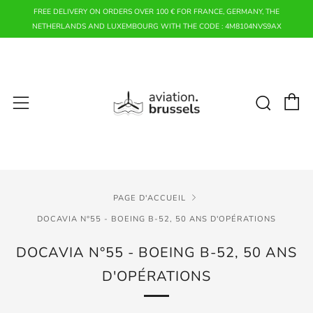
FREE DELIVERY ON ORDERS OVER 100 € FOR FRANCE, GERMANY, THE
NETHERLANDS AND LUXEMBOURG WITH THE CODE : 4M8104NVS9AX
P
Rech
Menu
PAGE D'ACCUEIL
DOCAVIA N°55 - BOEING B-52, 50 ANS D'OPÉRATIONS
DOCAVIA N°55 - BOEING B-52, 50 ANS
D'OPÉRATIONS