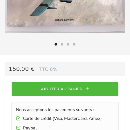
PRIX
150,00 €
TTC 6%
RÉGULIER
AJOUTER AU PANIER
Nous acceptons les paiements suivants :
Carte de crédit (Visa, MasterCard, Amex)
Paypal