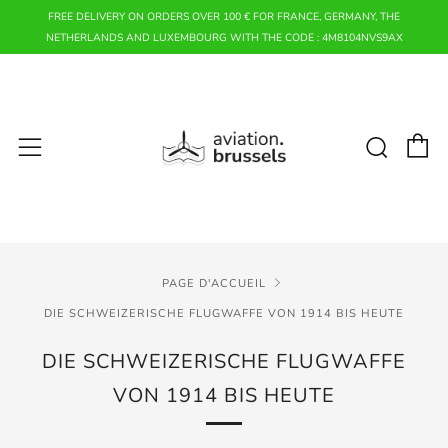
FREE DELIVERY ON ORDERS OVER 100 € FOR FRANCE, GERMANY, THE
NETHERLANDS AND LUXEMBOURG WITH THE CODE : 4M8104NVS9AX
P
Rech
Menu
PAGE D'ACCUEIL
DIE SCHWEIZERISCHE FLUGWAFFE VON 1914 BIS HEUTE
DIE SCHWEIZERISCHE FLUGWAFFE
VON 1914 BIS HEUTE