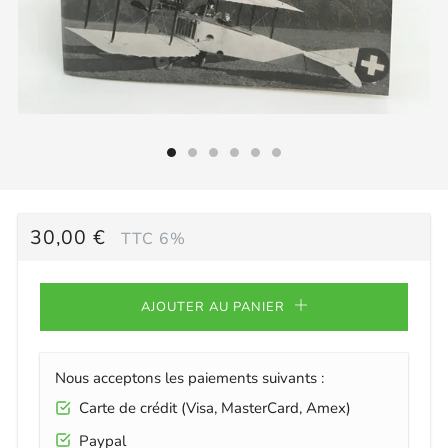
PRIX
30,00 €
TTC 6%
RÉGULIER
AJOUTER AU PANIER
Nous acceptons les paiements suivants :
Carte de crédit (Visa, MasterCard, Amex)
Paypal