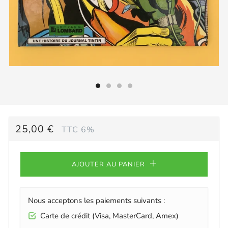
PRIX
25,00 €
TTC 6%
RÉGULIER
AJOUTER AU PANIER
Nous acceptons les paiements suivants :
Carte de crédit (Visa, MasterCard, Amex)