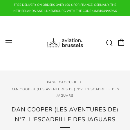
FREE DELIVERY ON ORDERS OVER 100 € FOR FRANCE, GERMANY, THE
NETHERLANDS AND LUXEMBOURG WITH THE CODE : 4M8104NVS9AX
P
Rech
Menu
PAGE D'ACCUEIL
DAN COOPER (LES AVENTURES DE) N°7. L'ESCADRILLE DES
JAGUARS
DAN COOPER (LES AVENTURES DE)
N°7. L'ESCADRILLE DES JAGUARS