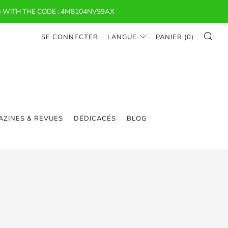
 WITH THE CODE : 4M8104NVS9AX
RE
SE CONNECTER
LANGUE
PANIER (
0
)
ZINES & REVUES
DÉDICACÉS
BLOG