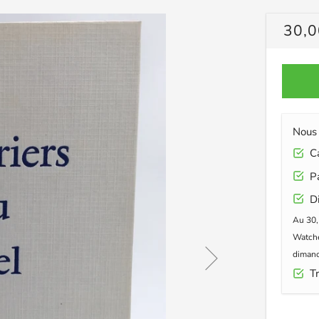
PRIX
30,0
RÉG
Nous 
Car
Pa
Di
Au 30,
Watche
dimanc
Tr