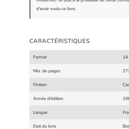
modernes ! Je dois à la philatélie de l'avoir con
d'avoir voulu ce livre.
CARACTÉRISTIQUES
Format
14 
Nbr. de pages
27
Finition
Ca
Année d’édition
19
Langue
Fra
Etat du livre
Bon