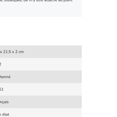
nue, disséquée, de m'y être attaché au point
x 21,5 x 2 cm
2
rtonné
61
nçais
 état