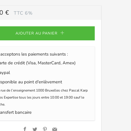
0 €
TTC 6%
ULIER
AJOUTER AU PANIER
acceptons les paiements suivants :
te de crédit (Visa, MasterCard, Amex)
ypal
sponible au point d'enlèvement
 rue de l’enseignement 1000 Bruxelles chez Pascal Karp
s Expertise tous les jours entre 10:00 et 19:00 sauf le
he.
ansfert bancaire
Facebook
Twitter
Pinterest
Email