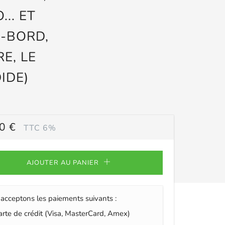
.. ET
S-BORD,
E, LE
IDE)
0 €
TTC 6%
ULIER
AJOUTER AU PANIER
acceptons les paiements suivants :
te de crédit (Visa, MasterCard, Amex)