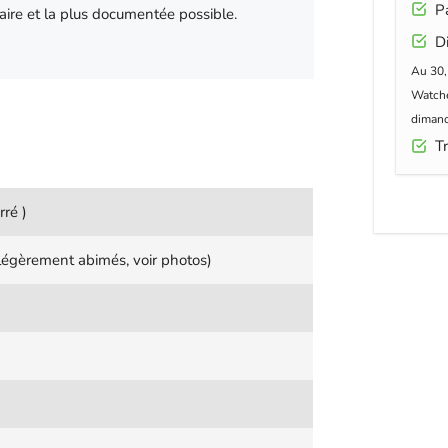
Pa
laire et la plus documentée possible.
Di
Au 30,
Watche
dimanc
Tr
rré )
légèrement abimés, voir photos)