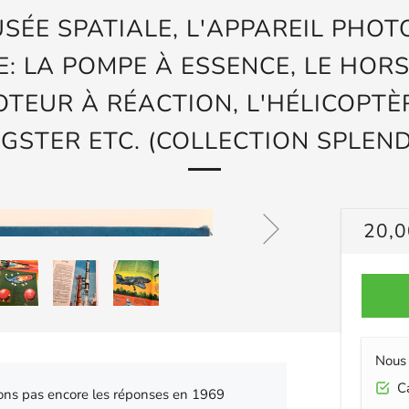
USÉE SPATIALE, L'APPAREIL PHOTO.
: LA POMPE À ESSENCE, LE HOR
OTEUR À RÉACTION, L'HÉLICOPTÈR
GSTER ETC. (COLLECTION SPLEND
PRIX
20,0
RÉG
Nous 
Car
vons pas encore les réponses en 1969