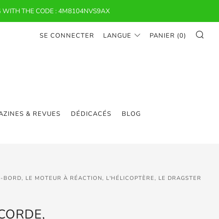
 WITH THE CODE : 4M8104NVS9AX
RE
SE CONNECTER
LANGUE
PANIER (
0
)
ZINES & REVUES
DÉDICACÉS
BLOG
S-BORD, LE MOTEUR À RÉACTION, L'HÉLICOPTÈRE, LE DRAGSTER
CORDE,