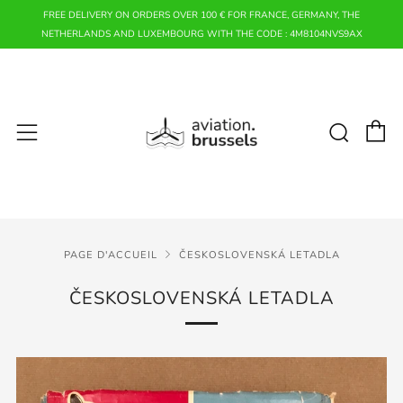
FREE DELIVERY ON ORDERS OVER 100 € FOR FRANCE, GERMANY, THE
NETHERLANDS AND LUXEMBOURG WITH THE CODE : 4M8104NVS9AX
P
Rech
Menu
PAGE D'ACCUEIL
ČESKOSLOVENSKÁ LETADLA
ČESKOSLOVENSKÁ LETADLA