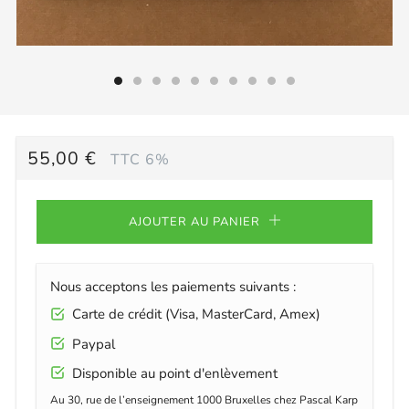
PRIX
55,00 €
TTC 6%
RÉGULIER
AJOUTER AU PANIER
Nous acceptons les paiements suivants :
Carte de crédit (Visa, MasterCard, Amex)
Paypal
Disponible au point d'enlèvement
Au 30, rue de l’enseignement 1000 Bruxelles chez Pascal Karp