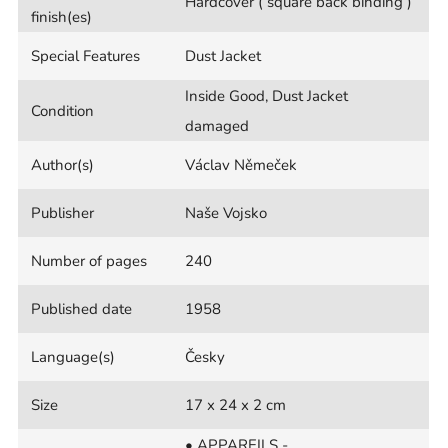
Hardcover ( square back binding )
finish(es)
Special Features
Dust Jacket
Inside Good, Dust Jacket
Condition
damaged
Author(s)
Václav Němeček
Publisher
Naše Vojsko
Number of pages
240
Published date
1958
Language(s)
Česky
Size
17 x 24 x 2 cm
• APPAREILS -