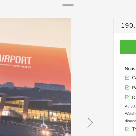
PRIX
190,
RÉG
Nous 
Car
Pa
Di
Au 30,
Watche
dimanc
Tr