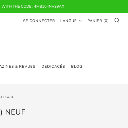
 WITH THE CODE : 4M8104NVS9AX
RE
SE CONNECTER
LANGUE
PANIER (
0
)
ZINES & REVUES
DÉDICACÉS
BLOG
BALLAGE
) NEUF