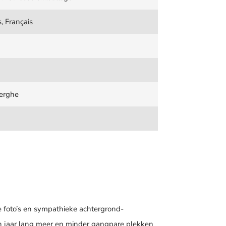
, Français
erghe
e foto’s en sympathieke achtergrond-
en jaar lang meer en minder gangpare plekken