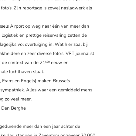
foto’s. Zijn reportage is zowel naslagwerk als
ussels Airport op weg naar één van meer dan
ogistiek en prettige reiservaring zetten de
lijks vol overtuiging in. Wat hier zoal bij
heldere en zeer diverse foto’s. VRT journalist
ste
t de context van de 21
eeuw en
nale luchthaven staat.
ds, Frans en Engels) maken
Brussels
 sympathiek. Alles waar een gemiddeld mens
og zo veel meer.
 Den Berghe
urende meer dan een jaar achter de
Elke dag stappen in Zaventem ongeveer 20.000