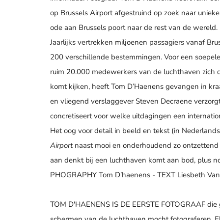
op Brussels Airport afgestruind op zoek naar unieke 
ode aan Brussels poort naar de rest van de wereld.
Jaarlijks vertrekken miljoenen passagiers vanaf Br
200 verschillende bestemmingen. Voor een soepele l
ruim 20.000 medewerkers van de luchthaven zich dage
komt kijken, heeft Tom D’Haenens gevangen in kraak
en vliegend verslaggever Steven Decraene verzorg
concretiseert voor welke uitdagingen een internatio
Het oog voor detail in beeld en tekst (in Nederlan
Airport
naast mooi en onderhoudend zo ontzettend
aan denkt bij een luchthaven komt aan bod, plus n
PHOGRAPHY Tom D’haenens - TEXT Liesbeth Van
TOM D'HAENENS IS DE EERSTE FOTOGRAAF die ged
schermen van de luchthaven mocht fotograferen. 