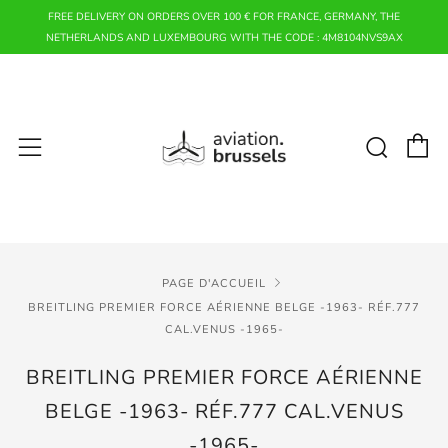
FREE DELIVERY ON ORDERS OVER 100 € FOR FRANCE, GERMANY, THE
NETHERLANDS AND LUXEMBOURG WITH THE CODE : 4M8104NVS9AX
P
Rech
Menu
PAGE D'ACCUEIL
BREITLING PREMIER FORCE AÉRIENNE BELGE -1963- RÉF.777
CAL.VENUS -1965-
BREITLING PREMIER FORCE AÉRIENNE
BELGE -1963- RÉF.777 CAL.VENUS
-1965-