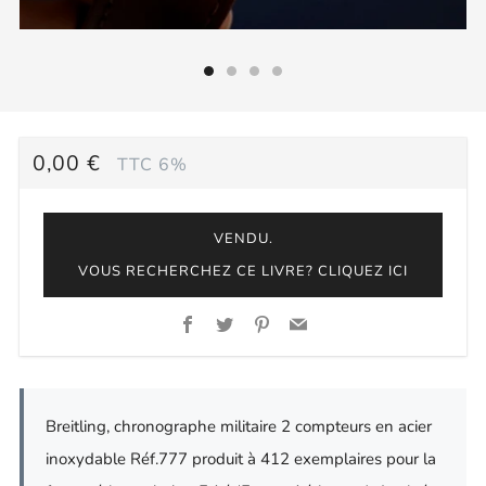
PRIX
0,00 €
TTC 6%
RÉGULIER
VENDU.
VOUS RECHERCHEZ CE LIVRE? CLIQUEZ ICI
Facebook
Twitter
Pinterest
Email
Breitling, chronographe militaire 2 compteurs en acier
inoxydable Réf.777 produit à 412 exemplaires pour la