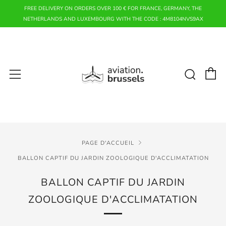
FREE DELIVERY ON ORDERS OVER 100 € FOR FRANCE, GERMANY, THE
NETHERLANDS AND LUXEMBOURG WITH THE CODE : 4M8104NVS9AX
P
Rech
Menu
PAGE D'ACCUEIL
BALLON CAPTIF DU JARDIN ZOOLOGIQUE D'ACCLIMATATION
BALLON CAPTIF DU JARDIN
ZOOLOGIQUE D'ACCLIMATATION