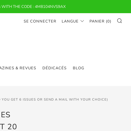
 WITH THE CODE : 4M8104NVS9AX
RE
SE CONNECTER
LANGUE
PANIER (
0
)
ZINES & REVUES
DÉDICACÉS
BLOG
D YOU GET 6 ISSUES OR SEND A MAIL WITH YOUR CHOICE)
UES
T 20