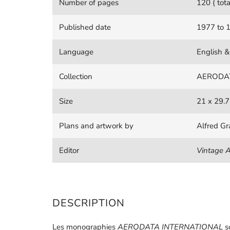
Number of pages
120 ( tota
Published date
1977 to 
Language
English &
Collection
AERODA
Size
21 x 29.
Plans and artwork by
Alfred Gr
Editor
Vintage A
DESCRIPTION
Les monographies
AERODATA INTERNATIONAL
s