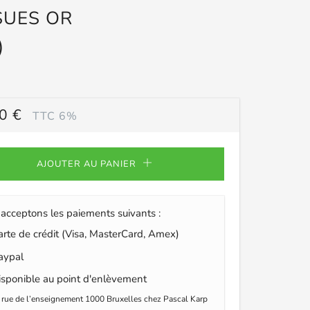
SUES OR
)
0 €
TTC 6%
ULIER
AJOUTER AU PANIER
acceptons les paiements suivants :
te de crédit (Visa, MasterCard, Amex)
ypal
sponible au point d'enlèvement
 rue de l’enseignement 1000 Bruxelles chez Pascal Karp