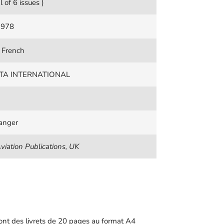
l of 6 issues )
1978
 French
TA INTERNATIONAL
7
anger
viation Publications, UK
ont des livrets de 20 pages au format A4