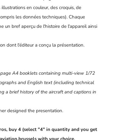
illustrations en couleur, des croquis, de
 compris les données techniques). Chaque
un bref aperçu de l'histoire de l'appareil ainsi
on dont l'éditeur a conçu la présentation.
e A4 booklets containing multi-view 1/72
otographs and English text (including technical
g a brief history of the aircraft and captions in
sher designed the presentation.
os, buy 4 (select "4" in quantity and you get
viation.brussels with your choice.