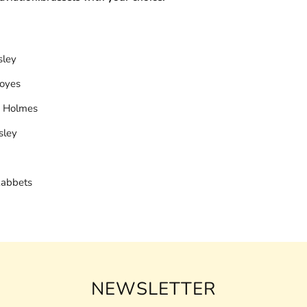
sley
Moyes
y Holmes
sley
Rabbets
NEWSLETTER