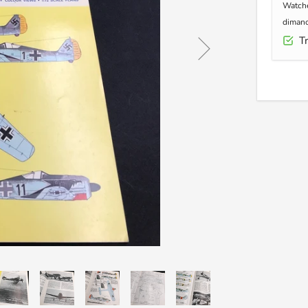
Watche
dimanc
Tr