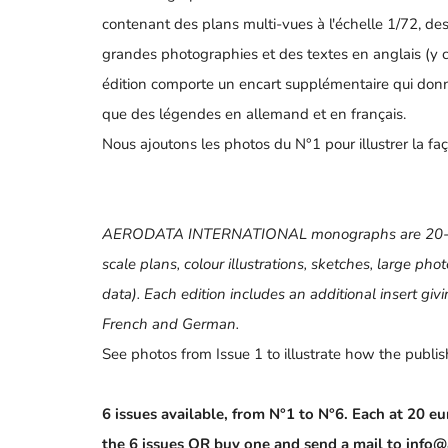
contenant des plans multi-vues à l'échelle 1/72, des 
grandes photographies et des textes en anglais (y
édition comporte un encart supplémentaire qui donne 
que des légendes en allemand et en français.
Nous ajoutons les photos du N°1 pour illustrer la faç
AERODATA INTERNATIONAL monographs are 20-pag
scale plans, colour illustrations, sketches, large ph
data).
Each edition includes an additional insert givin
French and German.
See photos from Issue 1 to illustrate how the publi
6 issues available,
from N°1 to N°6. Each at 20 eur
the 6 issues OR
buy one and send a mail to info@a