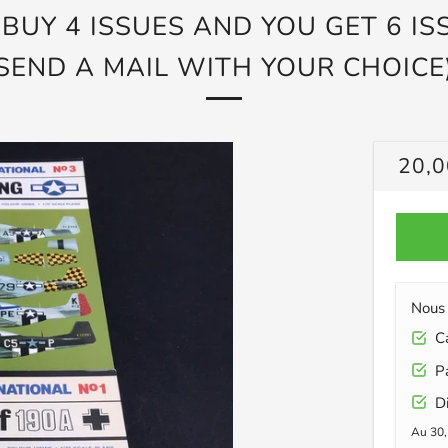
 BUY 4 ISSUES AND YOU GET 6 IS
SEND A MAIL WITH YOUR CHOICE
PRIX
20,0
RÉG
Nous 
Car
Pa
Di
Au 30,