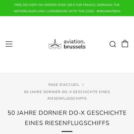
FREE DELIVERY ON ORDERS OVER 100 € FOR FRANCE, GERMANY, THE
NETHERLANDS AND LUXEMBOURG WITH THE CODE : 4M8104NVS9AX
P
Rech
Menu
PAGE D'ACCUEIL
50 JAHRE DORNIER DO-X GESCHICHTE EINES
RIESENFLUGSCHIFFS
50 JAHRE DORNIER DO-X GESCHICHTE
EINES RIESENFLUGSCHIFFS