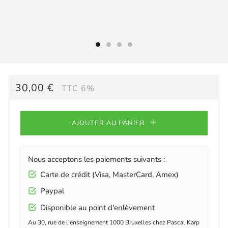
PRIX
30,00 €
TTC 6%
RÉGULIER
AJOUTER AU PANIER
Nous acceptons les paiements suivants :
Carte de crédit (Visa, MasterCard, Amex)
Paypal
Disponible au point d'enlèvement
Au 30, rue de l’enseignement 1000 Bruxelles chez Pascal Karp