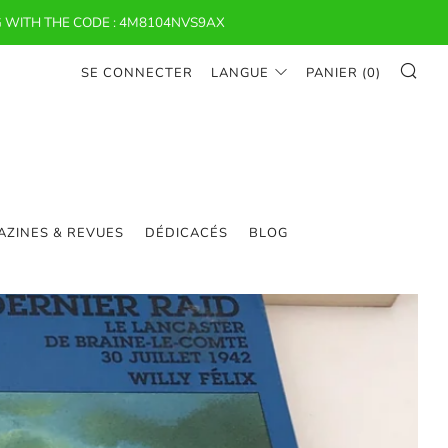
 WITH THE CODE : 4M8104NVS9AX
RE
SE CONNECTER
LANGUE
PANIER (
0
)
ZINES & REVUES
DÉDICACÉS
BLOG