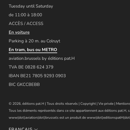
Tuesday until Saturday
de 11:00 à 18:00
ACCÈS / ACCESS
En voiture
Parking à 20 m. au Colruyt
En tram, bus ou METRO
aviation.brussels by éditions pat.H
TVA BE 0828 624 379
IBAN BE21 7805 9293 0903
BIC GKCCBEBB
© 2026, éditions pat.H | Tous droits réservés |
Copyright
|
Vie privée
|
Mentions
Tous les éléments représentés dans ce site appartiennent aux éditions pat.H, s
www(dot)aviation(dot)brussels est un produit de www(dot)editionspatH(dot
FRANÇAIS